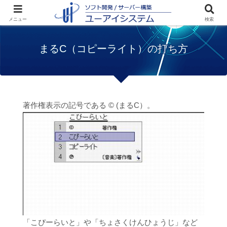
ホーム
テクニック
まるC（コピーライ
メニュー
検索
ト）の打ち方
まるC（コピーライト）の打ち方
著作権表示の記号である © (まるC）。
「こぴーらいと」や「ちょさくけんひょうじ」など