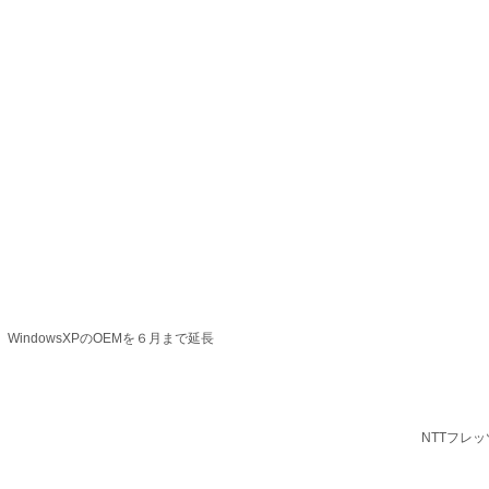
indowsXPのOEMを６月まで延長
NTTフレ