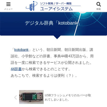
ホーム
サイト紹介
デジタル辞典
メニュー
検索
「kotobank」
デジタル辞典「kotobank」
「
kotobank
」という、朝日新聞、朝日新聞出版、講
談社、小学館などの辞書、事典44冊43万語から、用
語を一度に検索できるサービスが公開されました。
44辞書
から検索できるとのことです。
あちこちで、検索するよりは便利（？）。
USBフラッシュメモリのカバーが取
れてしまいました。