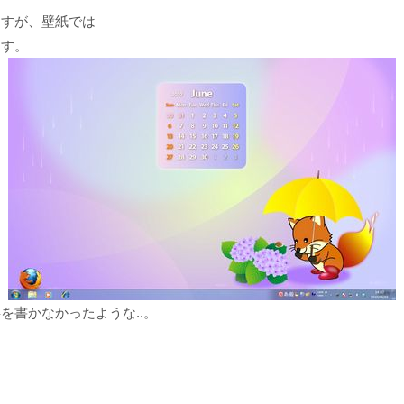
ますが、壁紙では
ます。
を書かなかったような..。