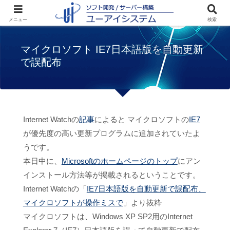
ホーム
お知らせ
マイクロソフト IE7日本
メニュー
検索
語版を自動更新で誤配布
マイクロソフト IE7日本語版を自動更新
で誤配布
Internet Watchの
記事
によると マイクロソフトの
IE7
が優先度の高い更新プログラムに追加されていたよ
うです。
本日中に、
Microsoftのホームページのトップ
にアン
インストール方法等が掲載されるということです。
Internet Watchの「
IE7日本語版を自動更新で誤配布、
マイクロソフトが操作ミスで
」より抜粋
マイクロソフトは、Windows XP SP2用のInternet