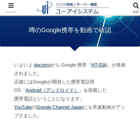
ホーム
サイト紹介
噂のGoogle携帯を動画
メニュー
検索
で確認
噂のGoogle携帯を動画で確認
いよいよ
docomo
から Google 携帯「
HT-03A
」が発表
されました。
正確にはGoogleが開発した携帯電話用
OS「
Android（アンドロイド）
」を搭載した
携帯電話ということになります。
YouTube
の
Google Channel Japan
にも早速動画がアッ
プさました。