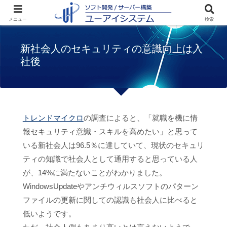
ホーム
お知らせ
新社会人のセキュリティ
メニュー
検索
の意識向上は入社後
新社会人のセキュリティの意識向上は入
社後
トレンドマイクロ
の調査によると、「就職を機に情
報セキュリティ意識・スキルを高めたい」と思って
いる新社会人は96.5％に達していて、現状のセキュリ
ティの知識で社会人として通用すると思っている人
が、14%に満たないことがわかりました。
WindowsUpdateやアンチウィルスソフトのパターン
ファイルの更新に関しての認識も社会人に比べると
低いようです。