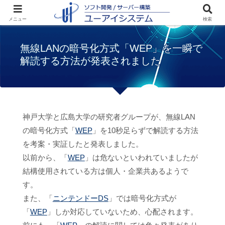
ホーム
お知らせ
無線LANの暗号化方式
メニュー
検索
「WEP」を一瞬で解読する方法が発表されました
無線LANの暗号化方式「WEP」を一瞬で
解読する方法が発表されました
神戸大学と広島大学の研究者グループが、無線LAN
の暗号化方式「
WEP
」を10秒足らずで解読する方法
を考案・実証したと発表しました。
以前から、「
WEP
」は危ないといわれていましたが
結構使用されている方は個人・企業共あるようで
す。
また、「
ニンテンドーDS
」では暗号化方式が
「
WEP
」しか対応していないため、心配されます。