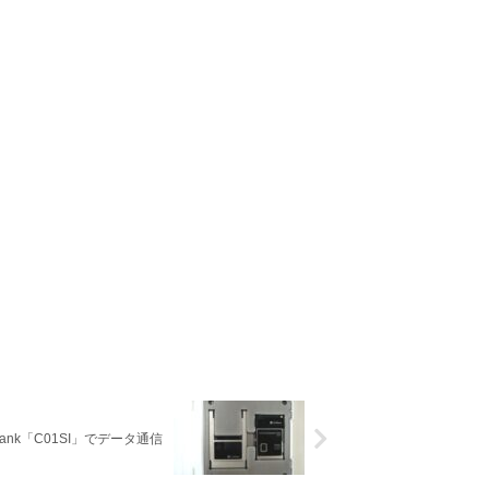
tBank「C01SI」でデータ通信