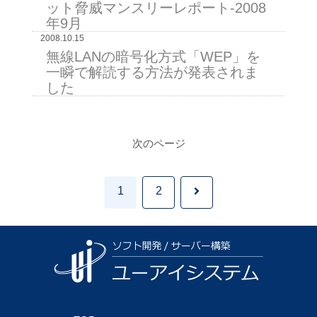
ット脅威マンスリーレポート-2008
年9月
2008.10.15
無線LANの暗号化方式「WEP」を
一瞬で解読する方法が発表されま
した
次のページ
次
1
2
へ