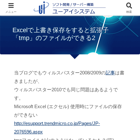
ホーム
トラブル
Excelで上書き保存をす
メニュー
検索
ると拡張子「tmp」のファイルができる2
Excelで上書き保存をすると拡張子
「tmp」のファイルができる2
当ブログでもウィルスバスター2008/2009の
記事
は書
きましたが、
ウィルスバスター2010でも同じ問題はあるようで
す。
Microsoft Excel (エクセル) 使用時にファイルの保存
ができない
http://esupport.trendmicro.co.jp/Pages/JP-
2076596.aspx