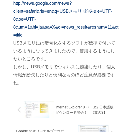
http://news.google.com/news?
client=safari&rls=en&q=USBメモリ+紛失&ie=UTF-
8&oe=UTF-
8&um=1&hl=ja&sa=X&oi=news_result&resnum=11&ct
=title
USBメモリには暗号化をするソフトが標準で付いて
いるようになってきましたので、使用するようにし
たいところです。
しかし、USBメモリでウィルスに感染したり、個人
情報が紛失したりと便利なものほど注意が必要です
ね。
Internet Explorer 8 ベータ2 日本語版
ダウンロード開始！！【其の3】
Goolge のオリジナルブラウザ