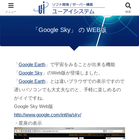
ホーム
お知らせ
「Google Sky」 の WEB
メニュー
検索
版
「Google Sky」 の WEB版
「
Google Earth
」で宇宙をみることが出来る機能
「
Google Sky
」のWeb版が登場しました。
「
Google Earth
」とは違いブラウザでの表示ですので
遅いパソコンでも大丈夫なのと、手軽に楽しめるの
がイイですね。
Google Sky Web版
http://www.google.com/intl/ja/sky/
・星座の表示