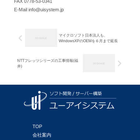
FAX 0778-53-0341
E-Mail info@uisystem.jp
マイクロソフト日本法人も、
WindowsXPのOEMを６月まで延長
NTTフレッツシリーズの工事情報(福
井)
TOP
会社案内