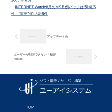
2009 年 8 月
・
INTERNET Watch:8月のMS月例パッチは“緊急”5
件、“重要”4件の計9件
アップデート色々
ユーザーが制御できない「秘密
cookie」
TOP