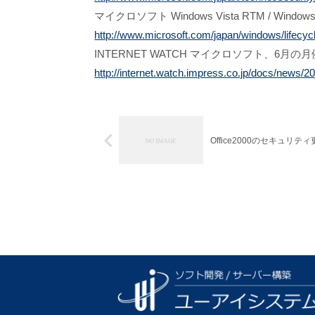
マイクロソフト Windows Vista RTM / Windows 
http://www.microsoft.com/japan/windows/lifecyc
INTERNET WATCH マイクロソフト、6月の
http://internet.watch.impress.co.jp/docs/news
Office2000のセキュリ