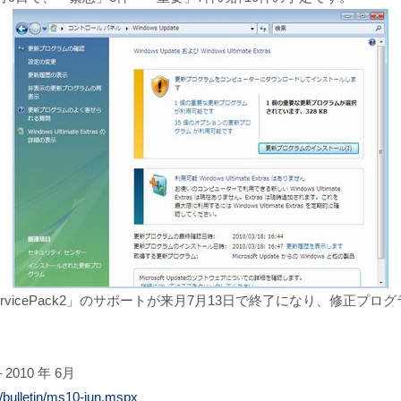
sXP ServicePack2」のサポートが来月7月13日で終了になり、
10 年 6月
y/bulletin/ms10-jun.mspx