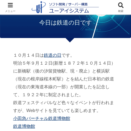
ホーム
お知らせ
今日は鉄道の日です
メニュー
検索
今日は鉄道の日です
１０月１４日は
鉄道の日
です。
明治５年９月１２日(新暦１８７２年１０月１４日）
に新橋駅（後の汐留貨物駅、現・廃止）と横浜駅
（現在の根岸線桜木町駅）とを結んだ日本初の鉄道
（現在の東海道本線の一部）が開業したを記念し
て、１９２２年に制定されました。
鉄道フェスティバルなど色々なイベントが行われま
すが、Webサイトを見ていても楽しめます。
小田急バーチャル鉄道博物館
鉄道博物館