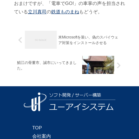
おまけですが、「電車でGO!」の車掌の声を担当され
ている
立川真司
の
鉄道ものまね
もどうぞ。
米Microsoftを装い、偽のスパイウェ
ア対策をインストールさせる
鯖江の骨董市、誠市にいってきまし
た。
TOP
会社案内