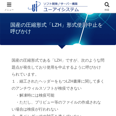
ホーム
お知らせ
国産の圧縮形式「LZH」
メニュー
検索
形式使用中止を呼びかけ
国産の圧縮形式「LZH」形式使用中止を
呼びかけ
国産の圧縮形式である「LZH」ですが、次のような問
題点が発生しており使用を中止するように呼びかけ
られています。
１．細工されたヘッダーをもつLZH書庫に関して多く
のアンチウィルスソフトが検疫できない
・解凍時には検疫可能
・ただし、プリビュー等のファイルの作成されな
い場合は検疫が行われない