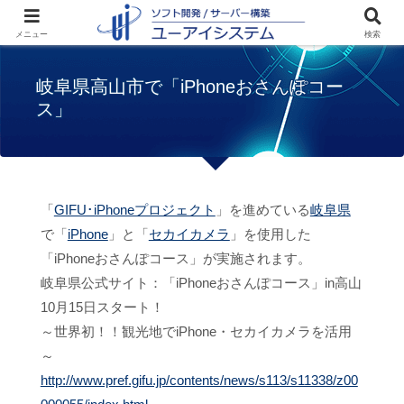
ホーム
サイト紹介
岐阜県高山市で
メニュー
検索
「iPhoneおさんぽコース」
岐阜県高山市で「iPhoneおさんぽコー
ス」
「
GIFU･iPhoneプロジェクト
」を進めている
岐阜県
で「
iPhone
」と「
セカイカメラ
」を使用した
「iPhoneおさんぽコース」が実施されます。
岐阜県公式サイト：「iPhoneおさんぽコース」in高山
10月15日スタート！
～世界初！！観光地でiPhone・セカイカメラを活用
～
http://www.pref.gifu.jp/contents/news/s113/s11338/z00