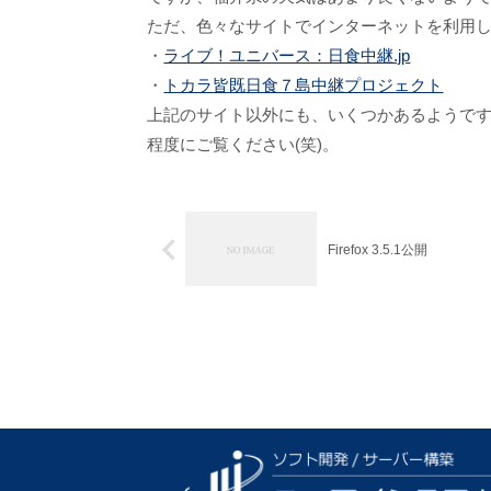
ただ、色々なサイトでインターネットを利用
・
ライブ！ユニバース：日食中継.jp
・
トカラ皆既日食７島中継プロジェクト
上記のサイト以外にも、いくつかあるようで
程度にご覧ください(笑)。
Firefox 3.5.1公開