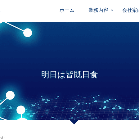
ホーム
業務内容
会社案
明日は皆既日食
です。