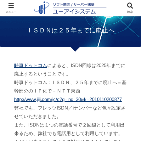
ホーム
お知らせ
ＩＳＤＮは２５年までに
メニュー
検索
廃止へ
ＩＳＤＮは２５年までに廃止へ
時事ドットコム
によると、ISDN回線は2025年までに
廃止するということです。
時事ドットコム : ＩＳＤＮ、２５年までに廃止へ＝基
幹部分のＩＰ化で－ＮＴＴ東西
http://www.jiji.com/jc/c?g=ind_30&k=2010110200877
弊社でも、フレッツISDN／iナンバーなど色々設定さ
せていただきました。
また、ISDNは１つの電話番号で２回線として利用出
来るため、弊社でも電話用として利用しています。