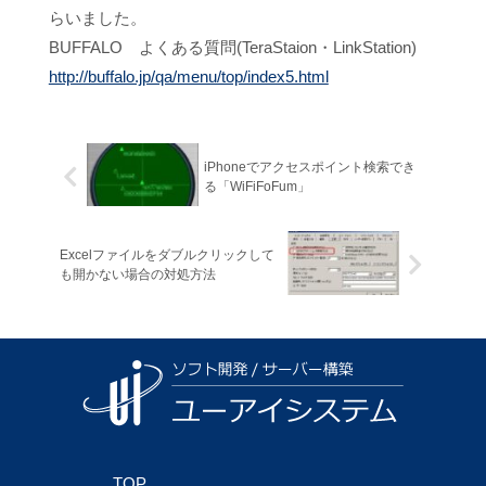
らいました。
BUFFALO よくある質問(TeraStaion・LinkStation)
http://buffalo.jp/qa/menu/top/index5.html
iPhoneでアクセスポイント検索でき
る「WiFiFoFum」
Excelファイルをダブルクリックして
も開かない場合の対処方法
TOP