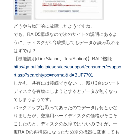
どうやら物理的に故障したようですね。
でも、RAID5構成なので次のサイトの説明にあるよ
うに、ディスクが1台破損してもデータが読み取れる
はずでは？
【機能説明(LinkStation、TeraStation)】RAID機能
http://qa.buffalo.jp/eservice/esupport/consumer/esuppo
rt.asp?searchtype=normal&id=BUF7701
しかも、共有には接続できないし、残り3台のハード
ディスクを有効にしようとするとデータが無くなっ
てしまうようです。
バックアップは取ってあったのでデータは何とかな
りましたが、交換用ハードディスクの価格がそこそ
こしたのと、ディスクの故障ではないのですが、一
度RAIDの再構築になったため別の機器に変更しても