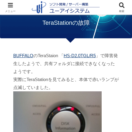
ホーム
トラブル
TeraStationの故障
メニュー
検索
TeraStationの故障
BUFFALO
のTeraStaion 「
HS-D2.0TGL/R5
」で障害発
生したようで、共有フォルダに接続できなくなった
ようです。
実際にTeraStationを見てみると、本体で赤いランプが
点滅していました。