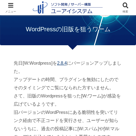
ホーム
お知らせ
WordPressの旧版を狙う
メニュー
検索
ワーム
WordPressの旧版を狙うワーム
先日[W:Wordpress]を
2.8.4
にバージョンアップしまし
た。
アップデートの時間、プラグインを無効にしたので
そのタイミングでご覧になられた方すいません。
さて、旧版のWordpressを狙った[W:ワーム]が感染を
広げているようです。
旧バージョンのWordPressにある脆弱性を突いてリ
ンク経由で不正コードを実行させ、ユーザーが知ら
ないうちに、過去の投稿記事に[W:スパム]や[W:マル